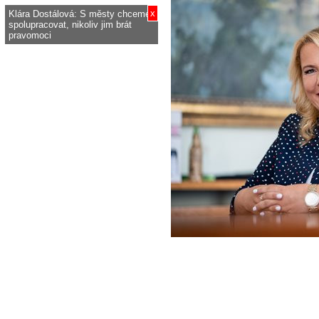
x
Klára Dostálová: S městy chceme
spolupracovat, nikoliv jim brát
pravomoci