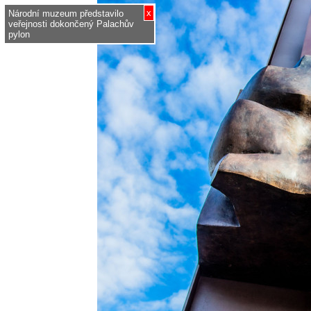
x
Národní muzeum představilo
veřejnosti dokončený Palachův
pylon