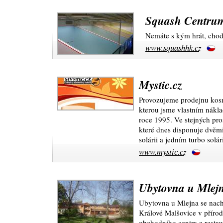
Squash Centrum
Nemáte s kým hrát, chodi
www.squashhk.cz
Mystic.cz
Provozujeme prodejnu kosm
kterou jsme vlastním nákl
roce 1995. Ve stejných pro
které dnes disponuje dvěmi
solárii a jedním turbo solá
www.mystic.cz
Ubytovna u Mlej
Ubytovna u Mlejna se nach
Králové Malšovice v příro
obchodního centra a resta