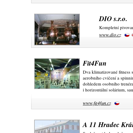
DIO s.r.o.
Kompletní pivova
www.dio.cz
Fit4Fun
Dva klimatizované fitness s
aerobního cvičení a spinni
dohledem osobního trenéra.
i horizontální solárium, s
www.fit4fun.cz
A 11 Hradec Krá