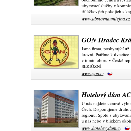
ubytovací služby v komple
třílůžkových pokojích s ka
www.ubytovnaumlejna.cz
GON Hradec Králo
Jsme firma, poskytující už
úrovni. Patříme k dvacítce
v tomto oboru v České re
SERIÓZNÍ.
www.gon.cz
Hotelový dům 
U nás najdete cenově výho
Čech. Disponujeme druhou 
regionu. Spolu s ubytován
u nás nebo v blízkém okol
www.hotelovydum.cz