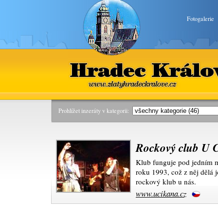
Fotogalerie
Hradec Králové
www.zlatyhradeckralove.cz
Prohlížet inzeráty v kategorii:
Rockový club U
Klub funguje pod jedním m
roku 1993, což z něj dělá je
rockový klub u nás.
www.ucikana.cz