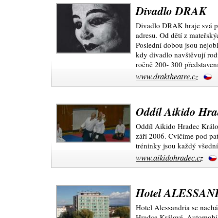
Divadlo DRAK
Divadlo DRAK hraje svá př
adresu. Od dětí z mateřsk
Poslední dobou jsou nejoblí
kdy divadlo navštěvují ro
ročně 200- 300 představení
www.draktheatre.cz
Oddíl Aikido Hra
Oddíl Aikido Hradec Králov
září 2006. Cvičíme pod pat
tréninky jsou každý všedn
www.aikidohradec.cz
Hotel ALESSAND
Hotel Alessandria se nach
Hradce Králové. Automobi