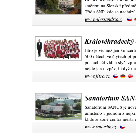
směrem na Slezské předměst
Třídu SNP, kde se nachází 
www.alessandria.cz
Královéhradecký 
Jitro je víc než jen koncert
500 dětech ve čtyřech příp
posluchači vidí a slyší zpr
nejde jen o zpěv, i když 
www.jitro.cz
Sanatorium SA
Sanatorium SANUS je nová
umístěno v jednom z nejkr
klidové zóně centra města 
www.sanushk.cz