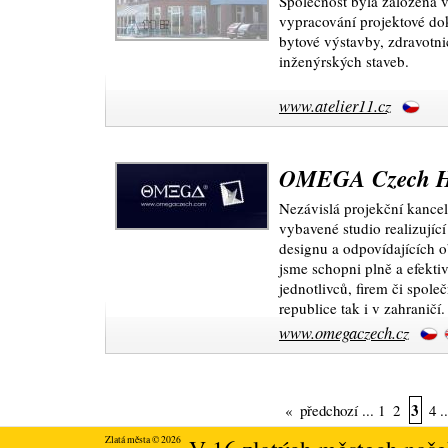
Společnost byla založena 
vypracování projektové d
bytové výstavby, zdravotn
inženýrských staveb.
www.atelier11.cz
OMEGA Czech Hr
Nezávislá projekční kanc
vybavené studio realizující
designu a odpovídajících o
jsme schopni plně a efekti
jednotlivců, firem či spole
republice tak i v zahraničí.
www.omegaczech.cz
3
«
předchozí
...
1
2
4
.
Zlatá města © 2026