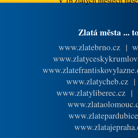
V 16 zlatých městech našeh
Zlatá města ... t
www.zlatebrno.cz
|
w
www.zlatyceskykrumlov
www.zlatefrantiskovylazne.
www.zlatycheb.cz
www.zlatyliberec.cz
|
www.zlataolomouc.
www.zlatepardubice
www.zlatajepraha.