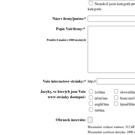
Nenalezl jsem kategorii pr
kategorie.
Název firmy/jméno:*
Popis Vaší firmy:*
Použito 0 znaků z 1000 možných
Vaše internetové stránky:*
http://
Jazyky, ve kterých jsou Vaše
čeština
slovenštin
www stránky dostupné:
němčina
francouzš
angličtina
španělštin
ruština
Obrázek inzerátu:
Maximální velikost souboru: 512 kB
Maximální rozlišení obrázku: 1000 