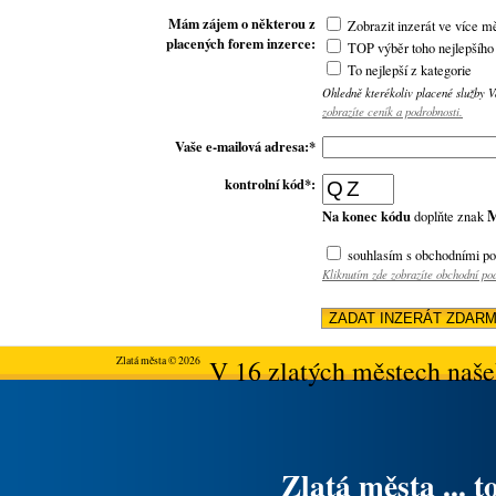
Mám zájem o některou z
Zobrazit inzerát ve více m
placených forem inzerce:
TOP výběr toho nejlepšího
To nejlepší z kategorie
Ohledně kterékoliv placené služby 
zobrazíte ceník a podrobnosti.
Vaše e-mailová adresa:*
kontrolní kód*:
Na konec kódu
doplňte znak
souhlasím s obchodními p
Kliknutím zde zobrazíte obchodní p
Zlatá města © 2026
V 16 zlatých městech našeh
Zlatá města ... t