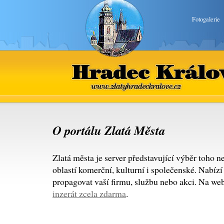
Fotogalerie
Hradec Králové
www.zlatyhradeckralove.cz
O portálu Zlatá Města
Zlatá města je server představující výběr toho n
oblastí komerční, kulturní i společenské. Nabíz
propagovat vaší firmu, službu nebo akci. Na we
inzerát zcela zdarma
.