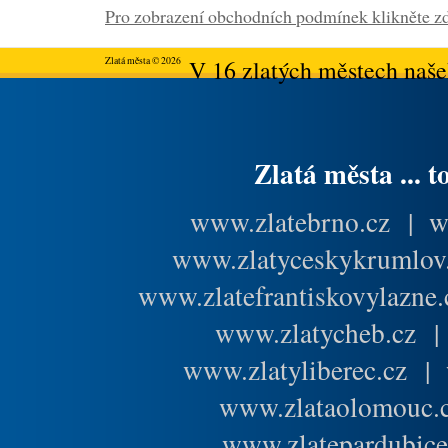
Pro zobrazení obchodních podmínek klikněte zd
Zlatá města © 2026
V 16 zlatých městech našeh
Zlatá města ... t
www.zlatebrno.cz
|
w
www.zlatyceskykrumlov
www.zlatefrantiskovylazne.
www.zlatycheb.cz
www.zlatyliberec.cz
|
www.zlataolomouc.
www.zlatepardubice