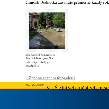
činnosti. Jednotka zasahuje průměrně každý rok 
Sbor dobrovolných hasičů na
Pláckách hlásí - jsme lépe
vybaveni pro zásahy při
povodních
...>
« Zpět na seznam fotogalerií
Zlatá města © 2026
V 16 zlatých městech našeh