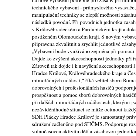
na nové vybavení potřebné pro zásahy při mim
technického vybavení - průmyslového vysavače,
manipulační techniky se zlepší možnosti zásahu
následků povodní. Při povodních jednotka zasaho
v Královéhradeckém a Pardubickém kraji a do
postiženém Olomouckém kraji. S novým vybaven
připravena zkvalitnit a zrychlit jednotlivé zása
„Vybavení bude využíváno zejména při pomoci 
Dojde ke zvýšení akceschopnosti jednotky při ř
Zároveň tak dojde i k navýšení akceschopnosti
Hradce Králové, Královéhradeckého kraje a Čes
mimořádných událostí,“ říká velitel sboru Ro
dobrovolných i profesionálních hasičů podporu
prospěšnost a pomoc sborů dobrovolných hasičů 
při dalších mimořádných událostech, kterými js
nezáviděníhodné situaci se může ocitnout každ
SDH Plácky Hradec Králové je samostatný právn
sdružení začleněno pod SHČMS. Podporuje rozvo
volnočasovou aktivitu dětí a zásahovou jednotku 