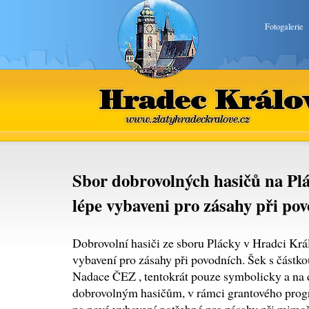
Fotogalerie
Hradec Králové
www.zlatyhradeckralove.cz
Sbor dobrovolných hasičů na Plá
lépe vybaveni pro zásahy při po
Dobrovolní hasiči ze sboru Plácky v Hradci Krá
vybavení pro zásahy při povodních. Šek s částkou
Nadace ČEZ , tentokrát pouze symbolicky a na
dobrovolným hasičům, v rámci grantového prog