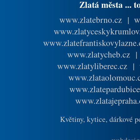
Zlatá města ... t
www.zlatebrno.cz
|
w
www.zlatyceskykrumlov
www.zlatefrantiskovylazne.
www.zlatycheb.cz
www.zlatyliberec.cz
|
www.zlataolomouc.
www.zlatepardubice
www.zlatajepraha.
Květiny, kytice, dárkové 