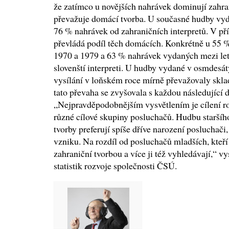
že zatímco u novějších nahrávek dominují zahrani
převažuje domácí tvorba. U současné hudby vyd
76 % nahrávek od zahraničních interpretů. V př
převládá podíl těch domácích. Konkrétně u 55 
1970 a 1979 a 63 % nahrávek vydaných mezi lety
slovenští interpreti. U hudby vydané v osmdesát
vysílání v loňském roce mírně převažovaly skla
tato převaha se zvyšovala s každou následující
„Nejpravděpodobnějším vysvětlením je cílení r
různé cílové skupiny posluchačů. Hudbu starší
tvorby preferují spíše dříve narození posluchači, 
vzniku. Na rozdíl od posluchačů mladších, kteří 
zahraniční tvorbou a více ji též vyhledávají,“ 
statistik rozvoje společnosti ČSÚ.