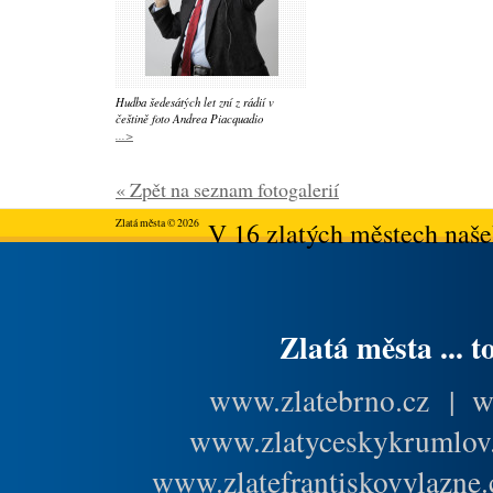
Hudba šedesátých let zní z rádií v
češtině foto Andrea Piacquadio
...>
« Zpět na seznam fotogalerií
Zlatá města © 2026
V 16 zlatých městech našeh
Zlatá města ... t
www.zlatebrno.cz
|
w
www.zlatyceskykrumlov
www.zlatefrantiskovylazne.