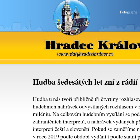
Fotogalerie
Hradec Králové
www.zlatyhradeckralove.cz
Hudba šedesátých let zní z rádií 
Hudba u nás tvoří přibližně tři čtvrtiny rozhlas
hudebních nahrávek odvysílaných rozhlasem v 
miléniu. Na celkovém hudebním vysílání se pod
zahraničních interpretů, u nahrávek vydaných 
interpreti čeští a slovenští. Pokud se zaměříme
v roce 2019 podle období vydání i podle státní př