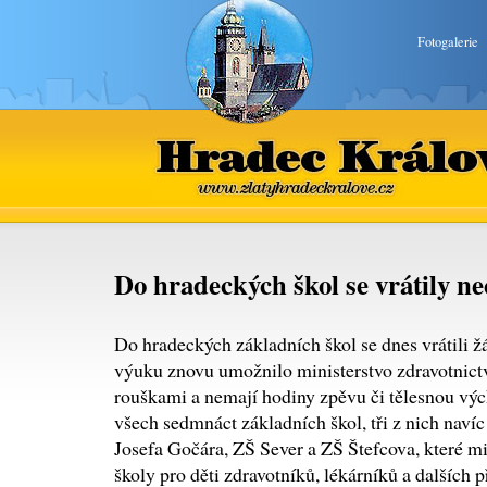
Fotogalerie
Hradec Králové
www.zlatyhradeckralove.cz
Do hradeckých škol se vrátily nec
Do hradeckých základních škol se dnes vrátili žá
výuku znovu umožnilo ministerstvo zdravotnictv
rouškami a nemají hodiny zpěvu či tělesnou výc
všech sedmnáct základních škol, tři z nich naví
Josefa Gočára, ZŠ Sever a ZŠ Štefcova, které m
školy pro děti zdravotníků, lékárníků a dalších 