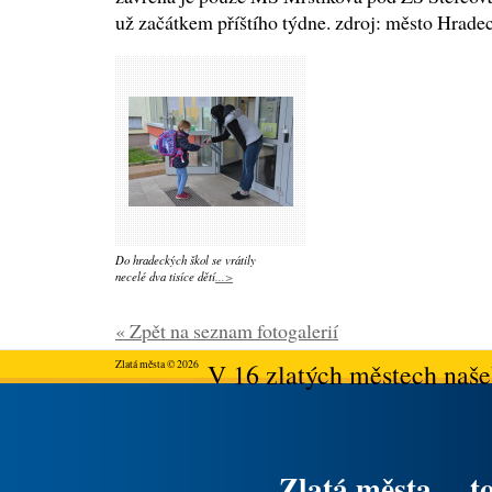
už začátkem příštího týdne. zdroj: město Hrade
Do hradeckých škol se vrátily
necelé dva tisíce dětí
...>
« Zpět na seznam fotogalerií
Zlatá města © 2026
V 16 zlatých městech našeh
Zlatá města ... t