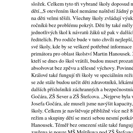
složek. Celkem tyto tři vybrané školy doposud 
dětí.„S otevřením škol nemáme naštěstí žádný 
na děti velmi těšili. Všechny školy zvládají výu
ročníků bez problému pokrýt. Děti by také měly 
jednotlivých škol k návratů žáků už pak v dalš
ředitelích. Pro rodiče bude v tuto chvíli nejlepš
své školy, kde by se veškeré potřebné informace
primátora pro oblast školství Martin Hanousek. 
kteří se dnes do škol vrátili, budou muset proz
absolvovat bez zpěvu a tělesné výchovy. Povinné
Králové také fungují tři školy ve speciálním r
se zde stále budou určit děti zdravotníků, lékární
dalších příslušníků záchranných a bezpečnostníc
Gočára, ZŠ Sever a ZŠ Štefcova. „Nejprve byla 
Josefa Gočára, ale museli jsme navýšit kapacity,
školy. Celkem je navštěvuje přibližně více než 8
režim a skupiny dětí se mezi sebou nesmí potká
Hanousek. Téměř bez omezení stále také funguj
zavřena je pouze MŠ Mrštíkova pod ZŠ Štefcova