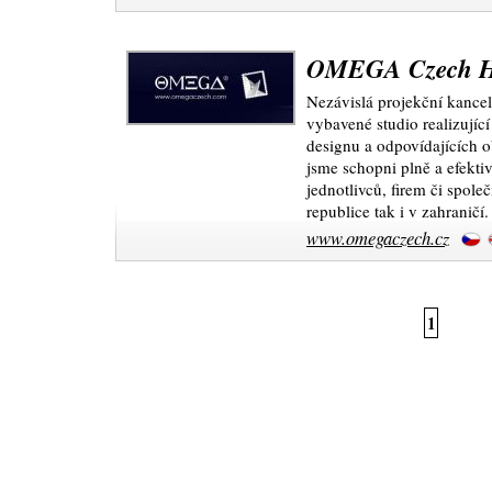
OMEGA Czech Hr
Nezávislá projekční kanc
vybavené studio realizující
designu a odpovídajících o
jsme schopni plně a efekti
jednotlivců, firem či spole
republice tak i v zahraničí.
www.omegaczech.cz
1