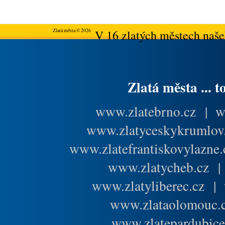
Zlatá města © 2026
V 16 zlatých městech našeh
Zlatá města ... t
www.zlatebrno.cz
|
w
www.zlatyceskykrumlov
www.zlatefrantiskovylazne.
www.zlatycheb.cz
www.zlatyliberec.cz
|
www.zlataolomouc.
www.zlatepardubice