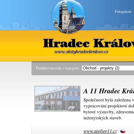
Fotogalerie
Hradec Králové
www.zlatyhradeckralove.cz
Prohlížet inzeráty v kategorii:
A 11 Hradec Krá
Společnost byla založena 
vypracování projektové d
bytové výstavby, zdravotn
inženýrských staveb.
www.atelier11.cz